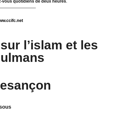
-vous quotidiens de deux heures
.
————————–
ww.ccifc.net
ur l’islam et les
ulmans
Besançon
ssous