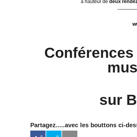
à hauteur de
deux rendez
————
w
Conférences s
mus
sur 
Partagez.....avec les bouttons ci-de
0
0