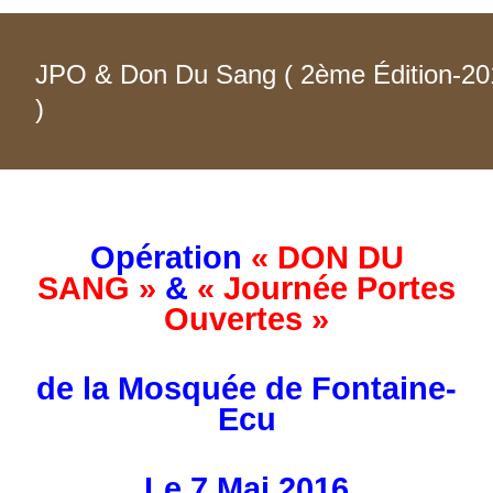
JPO & Don Du Sang ( 2ème Édition-20
)
Opération
« DON DU
SANG »
&
« Journée Portes
Ouvertes »
de la Mosquée de Fontaine-
Ecu
Le 7 Mai 2016