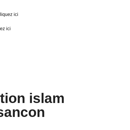
cliquez ici
uez ici
tion islam
sancon