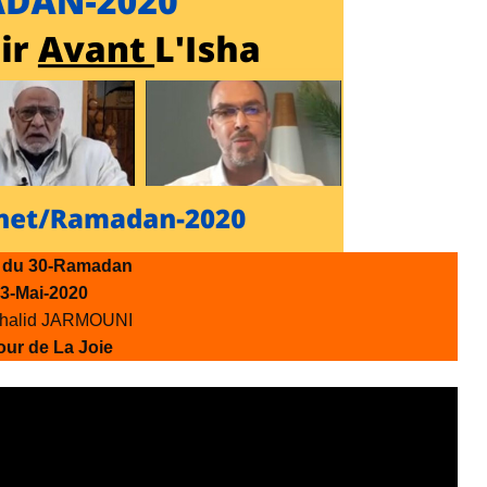
 du 30-Ramadan
3-Mai-2020
Khalid JARMOUNI
our de La Joie