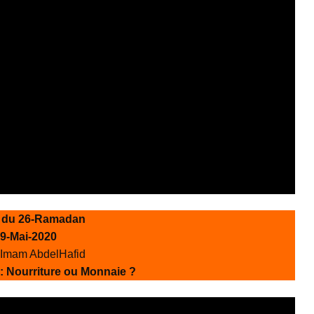
 du 26-Ramadan
9-Mai-2020
’Imam AbdelHafid
 Nourriture ou Monnaie ?