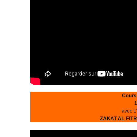
Cours
1
avec L
ZAKAT AL-FITR: