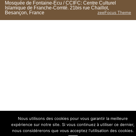
Mosquée de Fontaine-Ecu / CCIFC: Centre Culturel
Islamique de Franche-Comté. 21bis rue Chaillot,
Besançon, France
zeeFocus Theme
Nous utilisons des cookies pour vous garantir la meilleure
expérience sur notre site. Si vous continuez à utiliser ce dernier,
nous considérerons que vous acceptez l'utilisation des cookies.