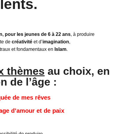
lents.
on, pour les jeunes de 6 à 22 ans
, à produire
nte de
créativité
et d’
imagination
,
traux et fondamentaux en
Islam
.
x thèmes
au choix, en
n de l’âge :
uée de mes rêves
age d’amour et de paix
ssibilité de produire