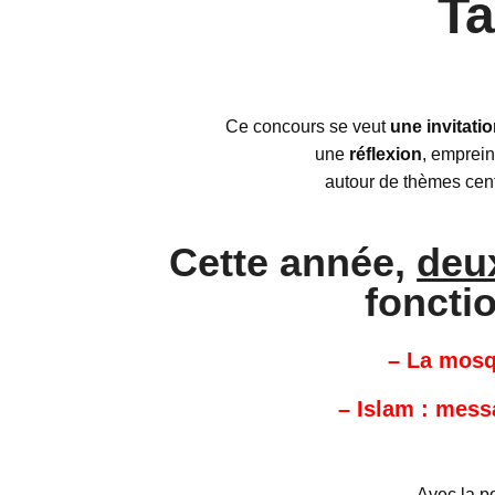
Ta
Ce concours se veut
une invitati
une
réflexion
, emprei
autour de thèmes cen
Cette année,
deu
fonctio
– La mosq
– Islam : mess
Avec la po