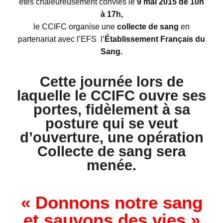
êtes chaleureusement conviés le
9 mai 2015 de 10h
à 17h,
le CCIFC organise une
collecte de sang
en
partenariat avec l’EFS l’
Établissement Français du
Sang.
Cette journée lors de
laquelle le CCIFC ouvre ses
portes, fidèlement à sa
posture qui se veut
d’ouverture, une opération
Collecte de sang
sera
menée.
« Donnons notre sang
et sauvons des vies »