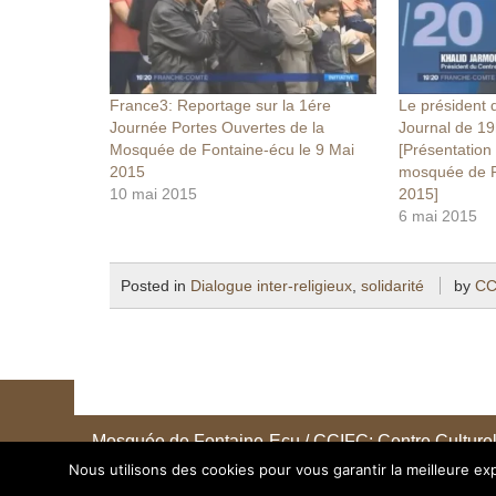
France3: Reportage sur la 1ére
Le président 
Journée Portes Ouvertes de la
Journal de 19
Mosquée de Fontaine-écu le 9 Mai
[Présentation
2015
mosquée de F
10 mai 2015
2015]
6 mai 2015
Posted in
Dialogue inter-religieux
,
solidarité
by
CC
Mosquée de Fontaine-Ecu / CCIFC: Centre Culturel
Nous utilisons des cookies pour vous garantir la meilleure exp