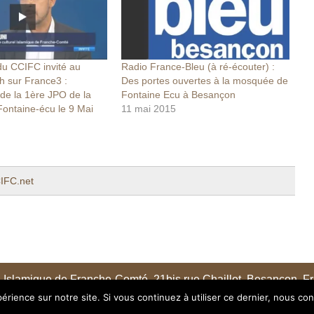
du CCIFC invité au
Radio France-Bleu (à ré-écouter) :
h sur France3 :
Des portes ouvertes à la mosquée de
 de la 1ère JPO de la
Fontaine Ecu à Besançon
ontaine-écu le 9 Mai
11 mai 2015
IFC.net
 Islamique de Franche-Comté. 21bis rue Chaillot, Besançon, F
érience sur notre site. Si vous continuez à utiliser ce dernier, nous co