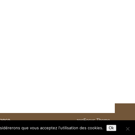
rance
zeeFocus Theme
nsidérerons que vous acceptez l'utilisation des cookies.
Ok