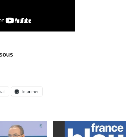
ssous
mail
Imprimer