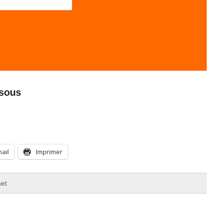
ssous
mail
Imprimer
et