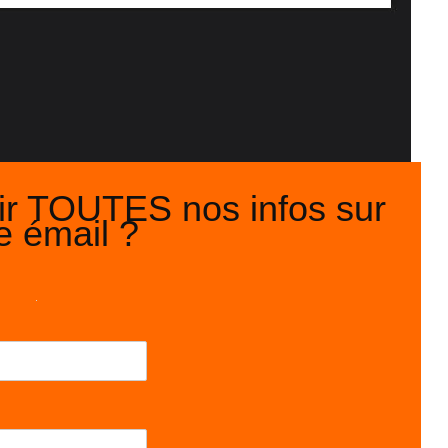
ir TOUTES nos infos sur
e émail ?