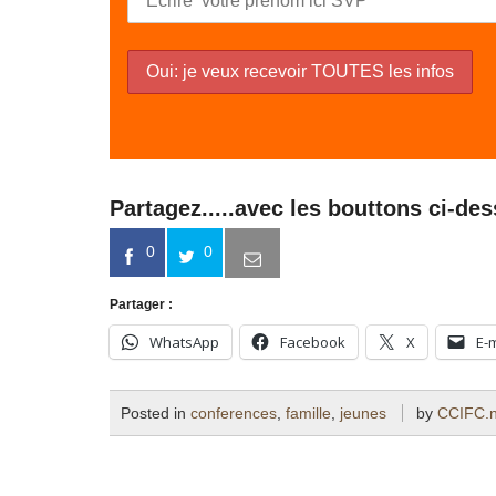
Partagez.....avec les bouttons ci-de
0
0
Partager :
WhatsApp
Facebook
X
E-
Posted in
conferences
,
famille
,
jeunes
by
CCIFC.n