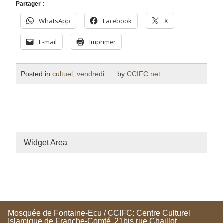
Partager :
WhatsApp
Facebook
X
E-mail
Imprimer
Posted in
cultuel
,
vendredi
by
CCIFC.net
Widget Area
Mosquée de Fontaine-Ecu / CCIFC: Centre Culturel
Islamique de Franche-Comté. 21bis rue Chaillot,