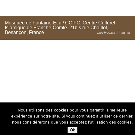
Mosquée de Fontaine-Ecu / CCIFC: Centre Culturel
Islamique de Franche-Comté. 21bis rue Chaillot,
Besançon, France
zeeFocus Theme
Nous utilisons des cookies pour vous garantir la meilleure
expérience sur notre site. Si vous continuez à utiliser ce dernier,
nous considérerons que vous acceptez l'utilisation des cookies.
Ok