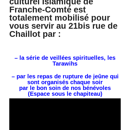
culturel Islamique de
Franche-Comté est
totalement mobilisé pour
vous servir au 21bis rue de
Chaillot par :
– la série de veillées spirituelles, les
Tarawihs
– par les repas de rupture de jeûne qui
sont organisés chaque soir
par le bon soin de nos bénévoles
(Espace sous le chapiteau)