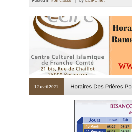
Posted in
Non classé
by
CCIFC.net
Horaires Des Prières P
12 avril 2021